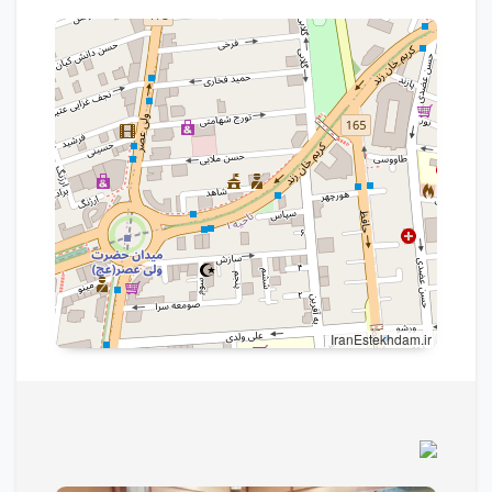
IranEstekhdam.ir