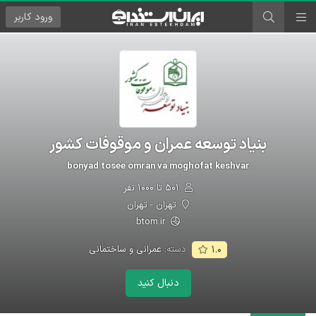
ورود
کاربر
بنیاد توسعه عمران و موقوفات کشور
bonyad tosee omran va moghofat keshvar
۵۰۱ تا ۱۰۰۰ نفر
تهران - تهران
btom.ir
دسته:
عمرانی و ساختمانی
۱.۰
دنبال کنید