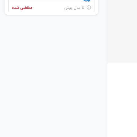
۵ سال پیش
منقضی شده
استخدام مسئول دفتر , استخدام کارشناس بازاریابی دیجیتال
تهران
۶ سال پیش
منقضی شده