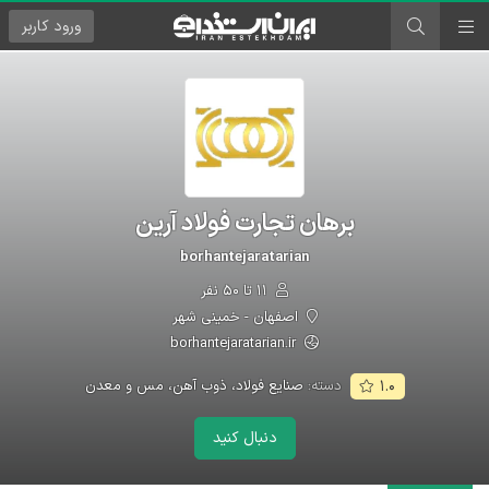
ورود
کاربر
برهان تجارت فولاد آرین
borhantejaratarian
۱۱ تا ۵۰ نفر
اصفهان - خمینی شهر
borhantejaratarian.ir
دسته:
صنایع فولاد، ذوب آهن، مس و معدن
۱.۰
دنبال کنید