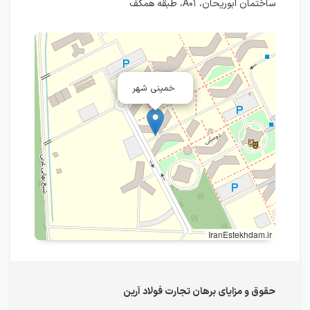
ساختمان ابوریحان، A۰۱، طبقه همکف
خمینی شهر
IranEstekhdam.ir
حقوق و مزایای برهان تجارت فولاد آرین