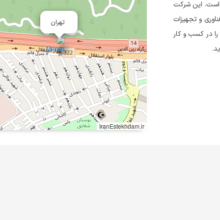
را آغاز نموده است. این شرکت
ناوری و تجهیزات
تهران
را در کسب و کار
د.
IranEstekhdam.ir