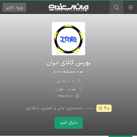
ورود
کاربر
بورس کالای ایران
bors kalaye iran
۱۱ تا ۵۰ نفر
تهران - تهران
ime.co.ir
دسته:
حسابداری، مالی و اعتباری، بانکداری
۲.۰
دنبال کنید