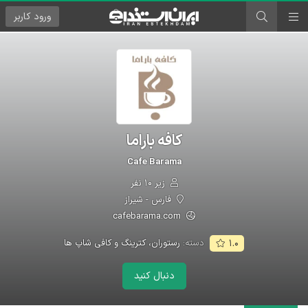
ورود
کاربر
کافه باراما
Cafe Barama
زیر ۱۰ نفر
فارس - شیراز
cafebarama.com
دسته:
رستوران، کترینگ و کافی شاپ ها
۱.۰
دنبال کنید