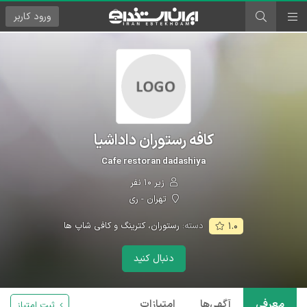
ورود
کاربر
کافه رستوران داداشیا
Cafe restoran dadashiya
زیر ۱۰ نفر
تهران - ری
دسته:
رستوران، کترینگ و کافی شاپ ها
۱.۰
دنبال کنید
معرفی
آگهی‌ها
امتیازات
ثبت امتیاز