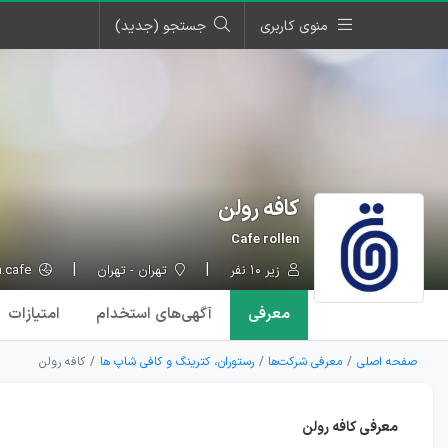
منوی کاربری
جستجو (جدید)
کافه رولن
Cafe rollen
زیر ۱۰ نفر
تهران - تهران
rollen.cafe
معرفی
آگهی‌ها
ی استخدام
امتیازات
صفحه اصلی
معرفی شرکت‌ها
رستوران، کترینگ و کافی شاپ ها
کافه رولن
معرفی کافه رولن