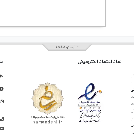
ابتدای صفحه
نماد اعتماد الکترونیکی
ما
 تلاش
ه
ی
ت
د
رت
ان
ی
یت