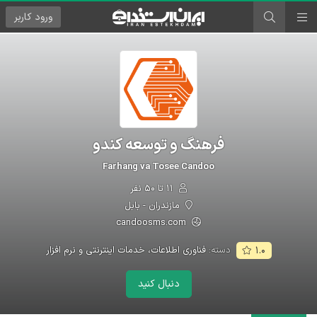
ورود
کاربر
فرهنگ و توسعه کندو
Farhang va Tosee Candoo
۱۱ تا ۵۰ نفر
مازندران - بابل
candoosms.com
دسته:
فناوری اطلاعات، خدمات اینترنتی و نرم افزار
۱.۰
دنبال کنید