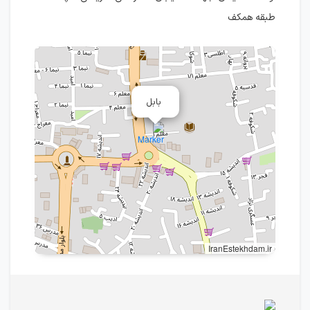
طبقه همکف
بابل
IranEstekhdam.ir