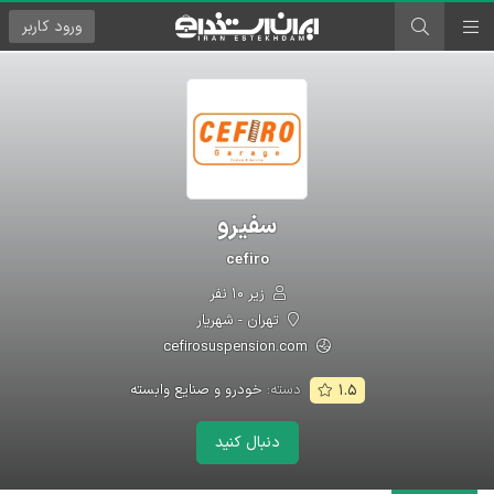
ورود
کاربر
سفیرو
cefiro
زیر ۱۰ نفر
تهران - شهریار
cefirosuspension.com
دسته:
خودرو و صنایع وابسته
۱.۵
دنبال کنید