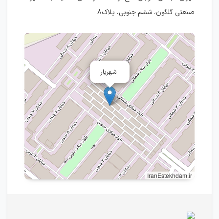
صنعتی گلگون، ششم جنوبی، پلاک۸
شهریار
IranEstekhdam.ir