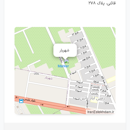
قائنی، پلاک ۲۷۸
شهریار
IranEstekhdam.ir