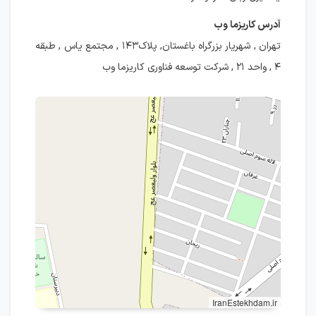
آدرس کاریزما وب
تهران , شهریار بزرگراه باغستان, پلاک۱۴۳ , مجتمع یاس , طبقه
۴ , واحد ۲۱ , شرکت توسعه فناوری کاریزما وب
IranEstekhdam.ir