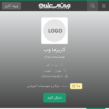
ورود
کاربر
کاریزما وب
charisma web
زیر ۱۰ نفر
تهران - شهریار
charismaweb.ir
دسته:
مراکز و موسسات آموزشی
۱.۰
دنبال کنید