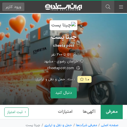
ورود
کاربر
چیتا پست
cheeta post
۵۱ تا ۲۰۰ نفر
خراسان رضوی - مشهد
cheetapost.com
دسته:
حمل و نقل و ترابری
۱.۰
دنبال کنید
معرفی
آگهی‌ها
امتیازات
ثبت امتیاز
صفحه اصلی
معرفی شرکت‌ها
حمل و نقل و ترابری
چیتا پست