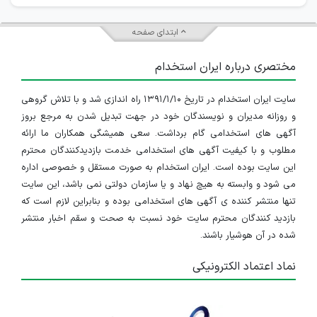
کارشناس طرح و برنامه
ابتدای صفحه
خراسان رضوی
مختصری درباره ایران استخدام
۳ سال پیش
منقضی شده
سایت ایران استخدام در تاریخ ۱۳۹۱/۱/۱۰ راه اندازی شد و با تلاش گروهی
مدیر عملیات
و روزانه مدیران و نویسندگان خود در جهت تبدیل شدن به مرجع بروز
خراسان رضوی
آگهی های استخدامی گام برداشت. سعی همیشگی همکاران ما ارائه
مطلوب و با کیفیت آگهی های استخدامی خدمت بازدیدکنندگان محترم
۳ سال پیش
منقضی شده
این سایت بوده است. ایران استخدام به صورت مستقل و خصوصی اداره
می شود و وابسته به هیچ نهاد و یا سازمان دولتی نمی باشد، این سایت
سرپرست دیجیتال مارکتینگ
تنها منتشر کننده ی آگهی های استخدامی بوده و بنابراین لازم است که
بازدید کنندگان محترم سایت خود نسبت به صحت و سقم اخبار منتشر
تهران
شده در آن هوشیار باشند.
۳ سال پیش
منقضی شده
نماد اعتماد الکترونیکی
شرکت دانش بنیان فروتل (زیر مجموعه گروه صنعتی گلرنگ)جهت توسعه سازمانی خود به دنبال جذب سرمایه های انسانی برتر در شهر مشهد از افراد واجد شرایط دعوت به همکاری می باشد .
خراسان رضوی