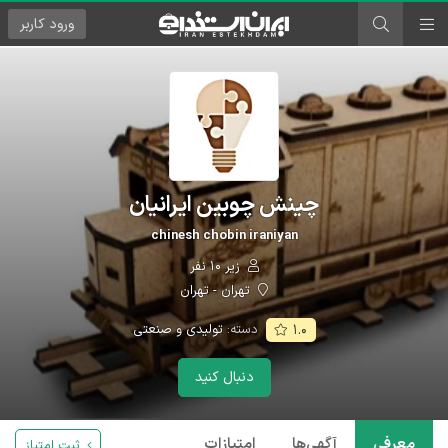
ورود
کاربر
چینش چوبین ایرانیان
chinesh chobin iraniyan
زیر ۱۰ نفر
تهران - تهران
دسته:
تولیدی و صنعتی
۱.۰
دنبال کنید
معرفی
آگهی‌ها
امتیازات
ثبت امتیاز