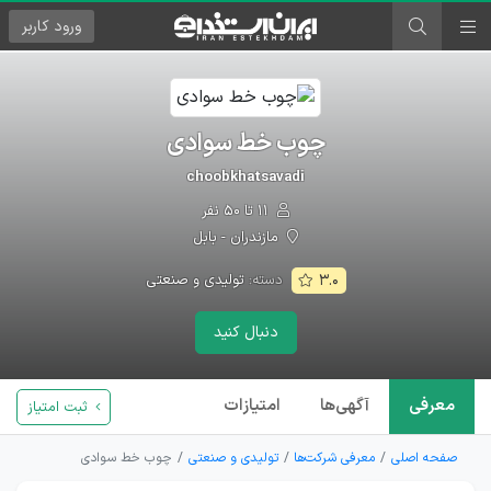
ورود
کاربر
چوب خط سوادی
choobkhatsavadi
۱۱ تا ۵۰ نفر
مازندران - بابل
دسته:
تولیدی و صنعتی
۳.۰
دنبال کنید
معرفی
آگهی‌ها
امتیازات
ثبت امتیاز
صفحه اصلی
معرفی شرکت‌ها
تولیدی و صنعتی
چوب خط سوادی