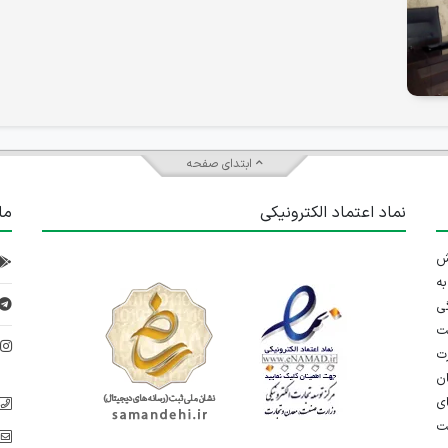
ابتدای صفحه
نماد اعتماد الکترونیکی
ما
 تلاش
ه
ی
ت
د
رت
ان
ی
یت