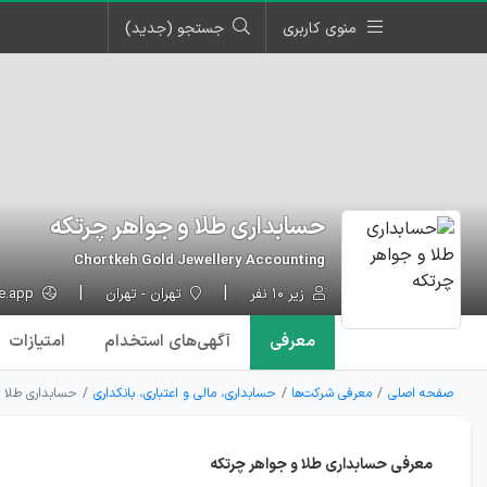
منوی کاربری
جستجو (جدید)
حسابداری طلا و جواهر چرتکه
Chortkeh Gold Jewellery Accounting
زیر ۱۰ نفر
تهران - تهران
chortke.app
معرفی
آگهی‌ها
ی استخدام
امتیازات
صفحه اصلی
معرفی شرکت‌ها
حسابداری، مالی و اعتباری، بانکداری
حسابداری طلا 
معرفی حسابداری طلا و جواهر چرتکه