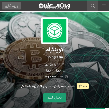
ورود
کاربر
کوینگرام
Coingraam
۱۱ تا ۵۰ نفر
تهران - تهران
coingraam.com
دسته:
حسابداری، مالی و اعتباری، بانکداری
۰.۰
دنبال کنید