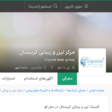
منوی کاربری
جستجو (جدید)
مرکز لیزر و زیبائی کریستال
Crystal laser group
زیر ۱۰ نفر
مازندران - سلمانشهر
معرفی
آگهی‌ها
ی استخدام
امتیازات
صفحه اصلی
معرفی شرکت‌ها
آرایشگاه ها و کلینیک های زیبایی
مرکز لیزر و زیبائی 
کلینیک لیزر و زیبائی کریستال در متل قو