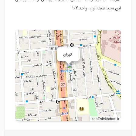
ابن سینا طبقه اول، واحد ۱۰۲
تهران
IranEstekhdam.ir