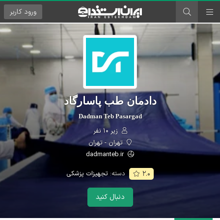
ورود
کاربر
دادمان طب پاسارگاد
Dadman Teb Pasargad
زیر ۱۰ نفر
تهران - تهران
dadmanteb.ir
دسته:
تجهیزات پزشکی
۲.۰
دنبال کنید