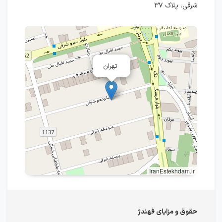
شرقی، پلاک ۳۷
تهران
IranEstekhdam.ir
حقوق و مزایای فهندژ