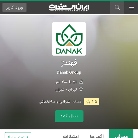
ورود
کاربر
فهندژ
Danak Group
۵۱ تا ۲۰۰ نفر
تهران - تهران
دسته:
عمرانی و ساختمانی
۱.۵
دنبال کنید
معرفی
آگهی‌ها
امتیازات
ثبت امتیاز