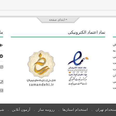
ابتدای صفحه
نماد اعتماد الکترونیکی
ما 
 تلاش
ه
ی
ت
د
رت
ان
می
بت
ستخدام تهران
استخدام استان‌ها
رزومه ساز
آزمون آنلاین
شرک