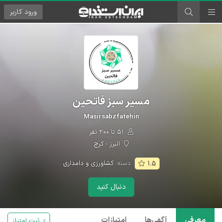
ورود
کاربر
مسیر سبز فاتحین
Masirsabzfatehin
۵۱ تا ۲۰۰ نفر
البرز - کرج
دسته:
کشاورزی و دامداری
۱.۵
دنبال کنید
معرفی
آگهی‌ها
امتیازات
ثبت امتیاز