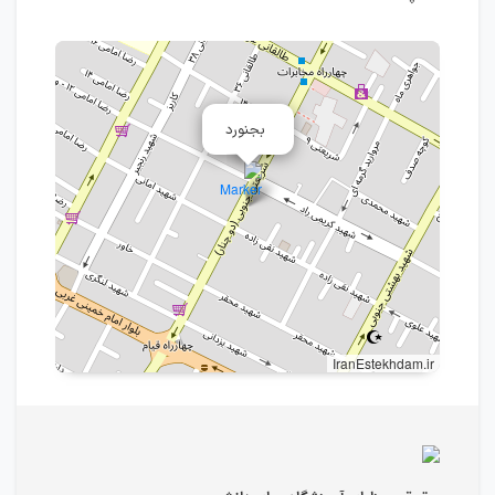
بجنورد
IranEstekhdam.ir