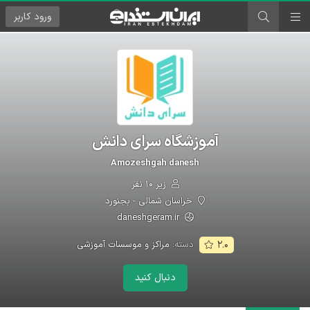
ورود
کاربر
آموزشگاه سرای دانش
Amozeshgah danesh
زیر ۱۰ نفر
خراسان شمالی - بجنورد
daneshgeram.ir
دسته:
مراکز و موسسات آموزشی
۲.۰
دنبال کنید