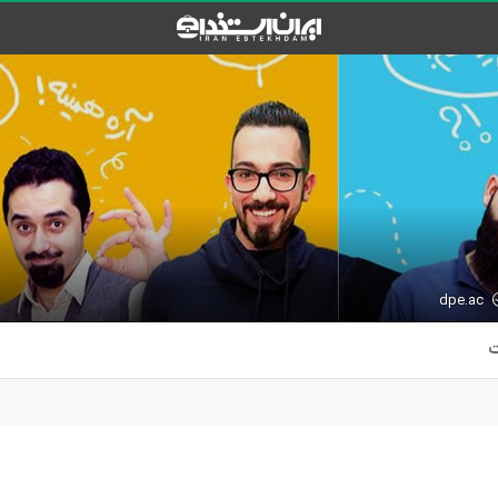
dpe.ac
ت