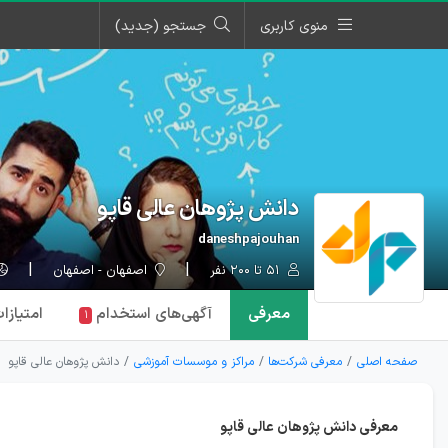
منوی کاربری
جستجو (جدید)
دانش پژوهان عالی قاپو
daneshpajouhan
۵۱ تا ۲۰۰ نفر
اصفهان - اصفهان
معرفی
آگهی‌ها
ی استخدام
امتیازا
۱
صفحه اصلی
معرفی شرکت‌ها
مراکز و موسسات آموزشی
دانش پژوهان عالی قاپو
معرفی دانش پژوهان عالی قاپو