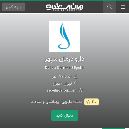
ورود
کاربر
دارو درمان سپهر
Darou Darman SEpehr
۵۱ تا ۲۰۰ نفر
تهران - تهران
sepehrdarou.com
دسته:
دارویی، بهداشتی و سلامت
۲.۰
دنبال کنید