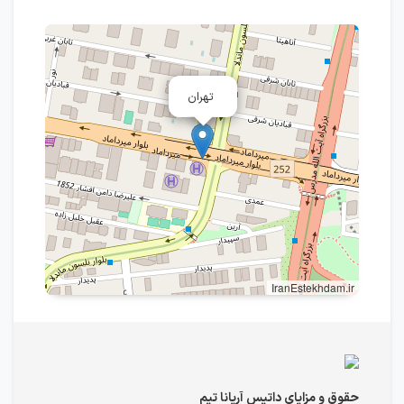
تهران
IranEstekhdam.ir
حقوق و مزایای داتیس آریانا تیم