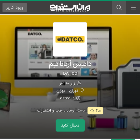
ورود
کاربر
داتیس آریانا تیم
DATCO
زیر ۱۰ نفر
تهران - تهران
datco.ir
دسته:
رسانه، چاپ و انتشارات
۲.۰
دنبال کنید