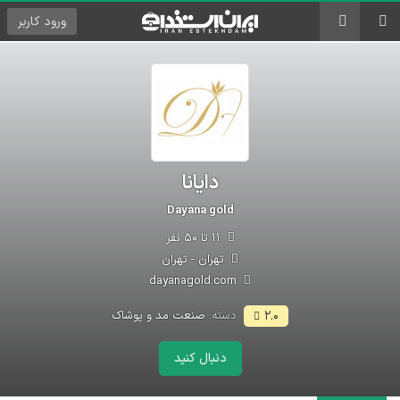
ورود
کاربر
دایانا
Dayana gold
۱۱ تا ۵۰ نفر
تهران - تهران
dayanagold.com
دسته:
صنعت مد و پوشاک
۲.۰
دنبال کنید