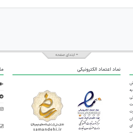
ابتدای صفحه
نماد اعتماد الکترونیکی
ما
 تلاش
ه
ی
ت
د
رت
ان
ی