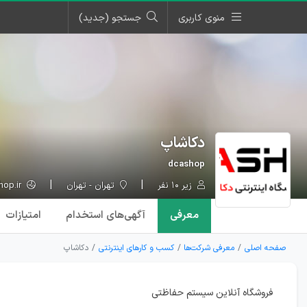
منوی کاربری
جستجو (جدید)
دکاشاپ
dcashop
زیر ۱۰ نفر
تهران - تهران
http://www.dcashop.ir
معرفی
آگهی‌ها
ی استخدام
امتیازات
صفحه اصلی
معرفی شرکت‌ها
کسب و کارهای اینترنتی
دکاشاپ
فروشگاه آنلاین سیستم حفاظتی