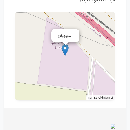
شرکت کدبانو - دلپذیر
ساوجبلاغ
IranEstekhdam.ir