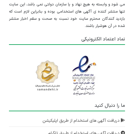
می شود و وابسته به هیچ نهاد و یا سازمان دولتی نمی باشد، این سایت
استخدام راننده لیفتراک
تنها منتشر کننده ی آگهی های استخدامی بوده و بنابراین لازم است که
بازدید کنندگان محترم سایت خود نسبت به صحت و سقم اخبار منتشر
البرز
شده در آن هوشیار باشند.
۳ سال پیش
منقضی شده
نماد اعتماد الکترونیکی
کارشناس کنترل کیفیت و سوپروایزر
البرز
۳ سال پیش
منقضی شده
کارشناس میکروبیولوژی
البرز
۳ سال پیش
ما را دنبال کنید
منقضی شده
دریافت آگهی های استخدام از طریق اپلیکیشن
شرکت کدبانو در ردیف شغلی ذیل اقدام به جذب نیرو می نماید
البرز
دریافت آگهی های استخدام از طریق تلگرام