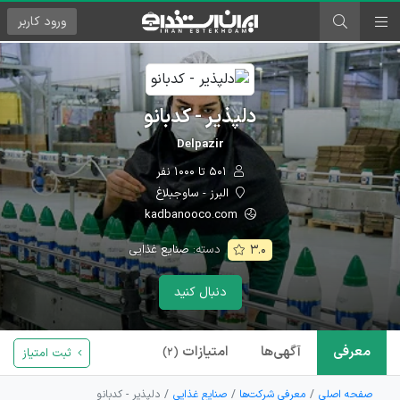
ورود
کاربر
دلپذیر - کدبانو
Delpazir
۵۰۱ تا ۱۰۰۰ نفر
البرز - ساوجبلاغ
kadbanooco.com
دسته:
صنایع غذایی
۳.۰
دنبال کنید
معرفی
آگهی‌ها
امتیازات
ثبت امتیاز
(۲)
صفحه اصلی
معرفی شرکت‌ها
صنایع غذایی
دلپذیر - کدبانو