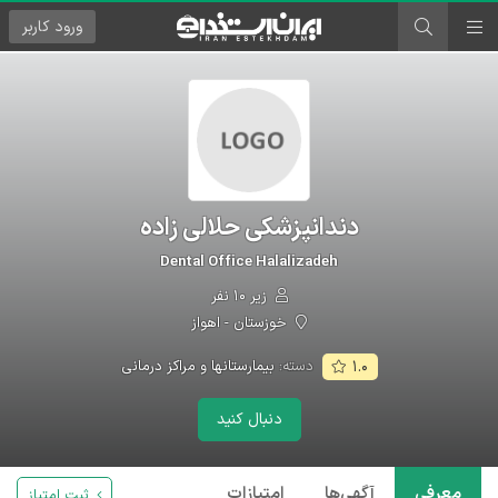
ورود
کاربر
دندانپزشکی حلالی زاده
Dental Office Halalizadeh
زیر ۱۰ نفر
خوزستان - اهواز
دسته:
بیمارستانها و مراکز درمانی
۱.۰
دنبال کنید
معرفی
آگهی‌ها
امتیازات
ثبت امتیاز