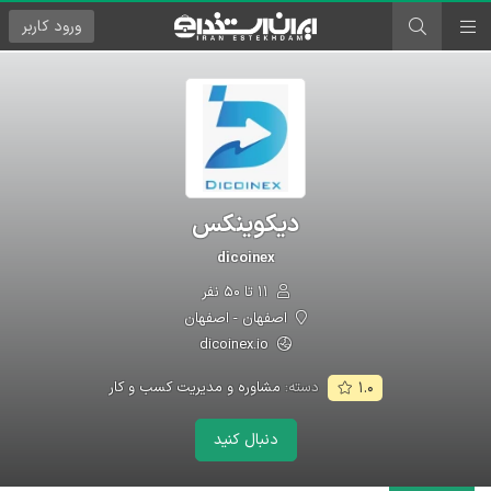
ورود
کاربر
دیکوینکس
dicoinex
۱۱ تا ۵۰ نفر
اصفهان - اصفهان
dicoinex.io
دسته:
مشاوره و مدیریت کسب و کار
۱.۰
دنبال کنید