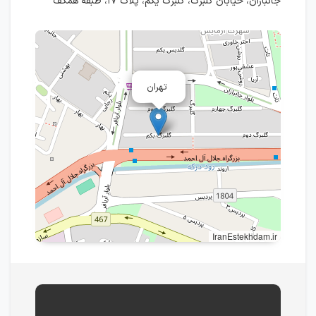
جانبازان، خیابان گلبرگ، گلبرگ یکم، پلاک ۱۷، طبقه همکف
تهران
IranEstekhdam.ir