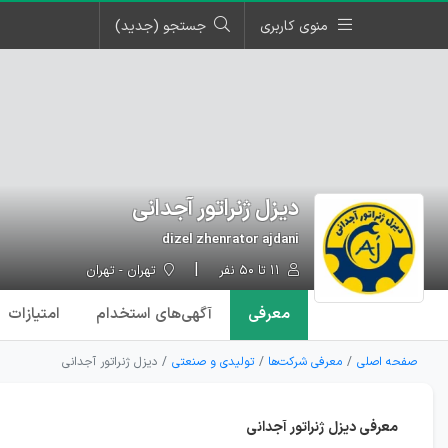
منوی کاربری
جستجو (جدید)
دیزل ژنراتور آجدانی
dizel zhenrator ajdani
۱۱ تا ۵۰ نفر
تهران - تهران
معرفی
آگهی‌ها
ی استخدام
امتیازات
صفحه اصلی
معرفی شرکت‌ها
تولیدی و صنعتی
دیزل ژنراتور آجدانی
معرفی دیزل ژنراتور آجدانی