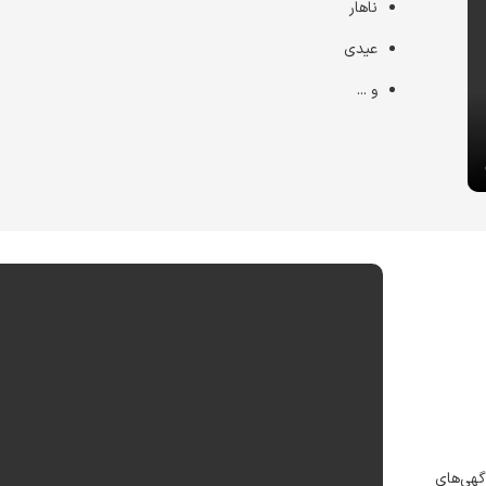
ناهار
عیدی
و ...
هی‌های