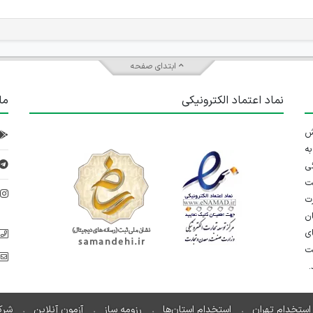
ابتدای صفحه
نماد اعتماد الکترونیکی
ما
 تلاش
ه
ی
ت
د
رت
ان
ی
یت
استخدام تهران
استخدام استان‌ها
رزومه ساز
آزمون آنلاین
شرک