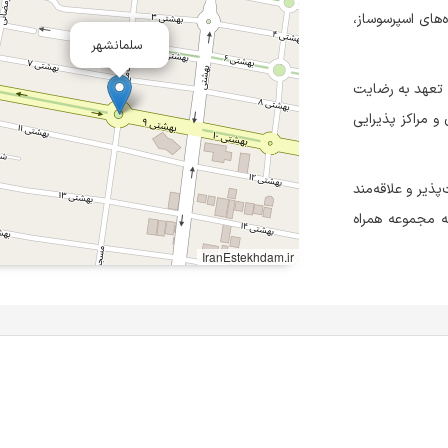
‌های اسپرسوساز،
سلمانشهر
 تعهد به رضایت
و مراکز پذیرایی
ذیر و علاقه‌مند
ه مجموعه همراه
IranEstekhdam.ir