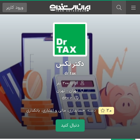
ورود
کاربر
دکتر تکس
dr tax
۵۱ تا ۲۰۰ نفر
تهران - تهران
drtx.ir
دسته:
حسابداری، مالی و اعتباری، بانکداری
۲.۰
دنبال کنید