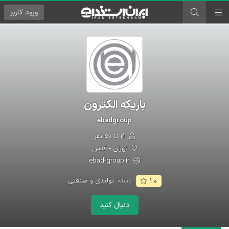
ورود
کاربر
باریکه الکترون
ebadgroup
۱۱ تا ۵۰ نفر
تهران - قدس
ebad-group.ir
دسته:
تولیدی و صنعتی
۱.۰
دنبال کنید