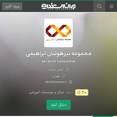
ورود
کاربر
مجموعه تیزهوشان ابراهیمی
ebrahimi tizhooshan
اعلام نشده
تهران
ebrahimione.ir
دسته:
مراکز و موسسات آموزشی
۲.۰
دنبال کنید