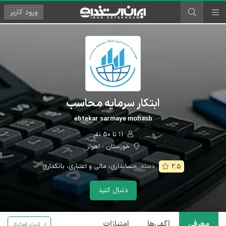
ورود
کاربر
ابتکار سرمایه محاسب
ebtekar sarmaye mohasb
۱۱ تا ۵۰ نفر
خوزستان - اهواز
دسته:
حسابداری، مالی و اعتباری، بانکداری
۲.۵
دنبال کنید
معرفی
آگهی‌ها
امتیازات
ثبت امتیاز