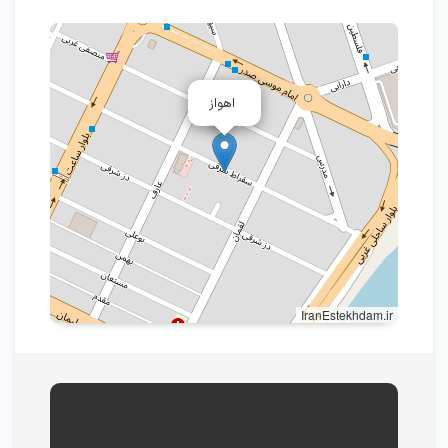
اهواز
IranEstekhdam.ir