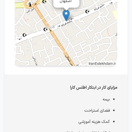
اصفهان
IranEstekhdam.ir
مزایای کار در ابتکار اطلس کارا
بیمه
فضای استراحت
کمک هزینه آموزشی