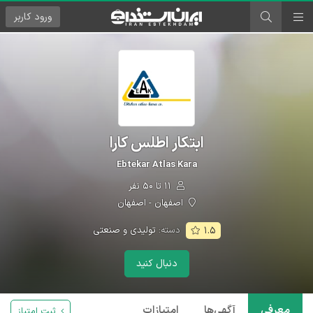
ورود
کاربر
ابتکار اطلس کارا
Ebtekar Atlas Kara
۱۱ تا ۵۰ نفر
اصفهان - اصفهان
دسته:
تولیدی و صنعتی
۱.۵
دنبال کنید
معرفی
آگهی‌ها
امتیازات
ثبت امتیاز