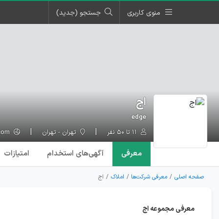
منوی کاربری
جستجو (جدید)
اج
edge
۱۱ تا ۵۰ نفر
تهران - تهران
edge-offices.com
معرفی
آگهی‌ها
ی استخدام
امتیازات
صفحه اصلی
معرفی شرکت‌ها
املاک
اج
معرفی مجموعه اج