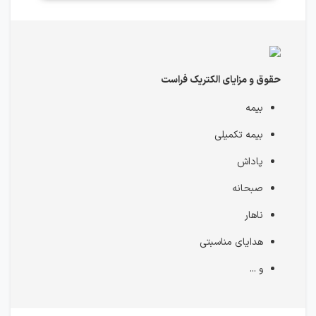
حقوق و مزایای الكتريک فراست
بیمه
بیمه تکمیلی
پاداش
صبحانه
ناهار
هدایای مناسبتی
و ...