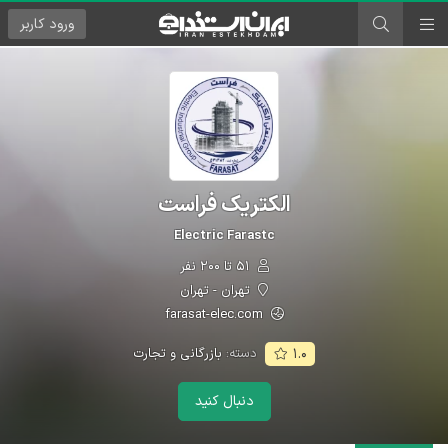
ورود
کاربر
الكتريک فراست
Electric Farastc
۵۱ تا ۲۰۰ نفر
تهران - تهران
farasat-elec.com
دسته:
بازرگانی و تجارت
۱.۰
دنبال کنید