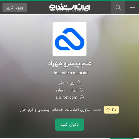
ورود
کاربر
علم پیشرو مهراد
elm pishro mehrad
زیر ۱۰ نفر
تهران - تهران
abriron.com
دسته:
فناوری اطلاعات، خدمات اینترنتی و نرم افزار
۲.۰
دنبال کنید