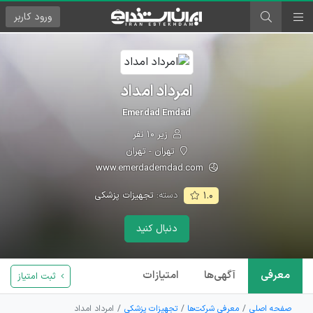
ورود
کاربر
امرداد امداد
Emerdad Emdad
زیر ۱۰ نفر
تهران - تهران
www.emerdademdad.com
دسته:
تجهیزات پزشکی
۱.۰
دنبال کنید
معرفی
آگهی‌ها
امتیازات
ثبت امتیاز
صفحه اصلی
معرفی شرکت‌ها
تجهیزات پزشکی
امرداد امداد