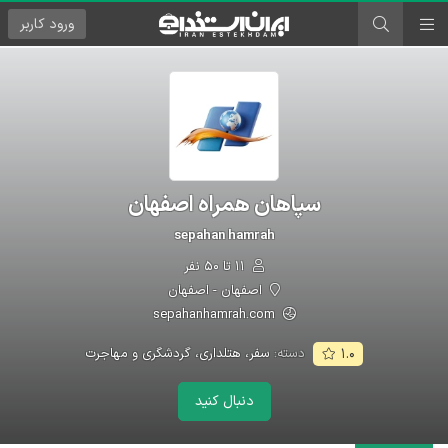
ورود
کاربر
سپاهان همراه اصفهان
sepahan hamrah
۱۱ تا ۵۰ نفر
اصفهان - اصفهان
sepahanhamrah.com
دسته:
سفر، هتلداری، گردشگری و مهاجرت
۱.۰
دنبال کنید