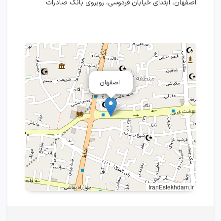
اصفهان، ابتدای خیابان فردوسی، روبروی بانک صادرات
اصفهان
IranEstekhdam.ir