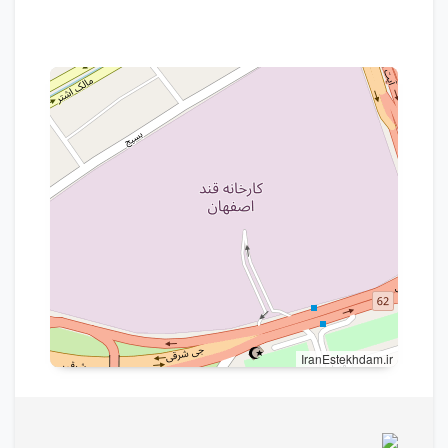
IranEstekhdam.ir