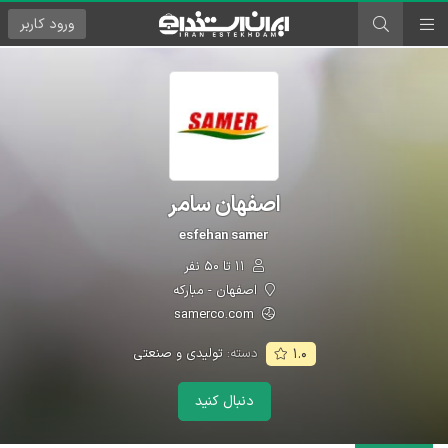
ورود
کاربر
اصفهان سامر
esfehan samer
۱۱ تا ۵۰ نفر
اصفهان - مبارکه
samerco.com
دسته:
تولیدی و صنعتی
۱.۰
دنبال کنید