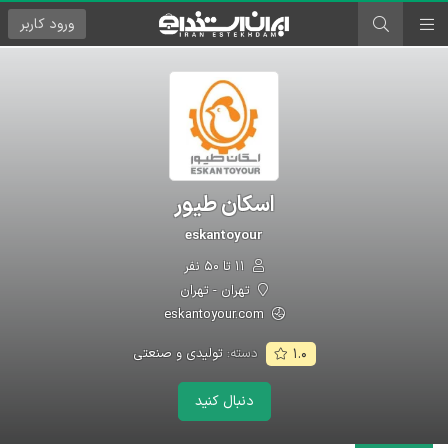
ورود
کاربر
اسکان طیور
eskantoyour
۱۱ تا ۵۰ نفر
تهران - تهران
eskantoyour.com
دسته:
تولیدی و صنعتی
۱.۰
دنبال کنید