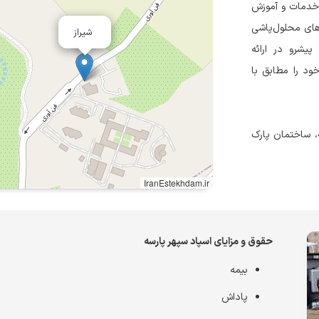
لید، مونتاژ، خدمات و آموزش
های محلول‌پاشی
شیراز
پیشرو در ارائه
ود را مطابق با
شهر شیراز، شهرک ارین، کوچه ۲ شهرک آرین ، خیابان فن آوری، پلاک ۰، ساختمان پارک
IranEstekhdam.ir
حقوق و مزایای اسپاد سپهر پارسه
بیمه
پاداش