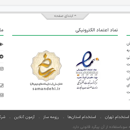
ابتدای صفحه
نماد اعتماد الکترونیکی
ما
 تلاش
ه
ی
ت
د
رت
ان
ی
یت
استخدام تهران
استخدام استان‌ها
رزومه ساز
آزمون آنلاین
شرک
ءاستفاده از آن پیگرد قانونی دارد.