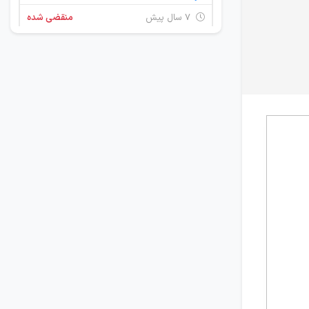
۷ سال پیش
منقضی شده
استخدام منشی
خراسان رضوی
۷ سال پیش
منقضی شده