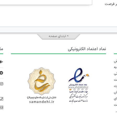
هر فرصت
ابتدای صفحه
نماد اعتماد الکترونیکی
ما
 تلاش
ه
ی
ت
د
رت
ان
ی
یت